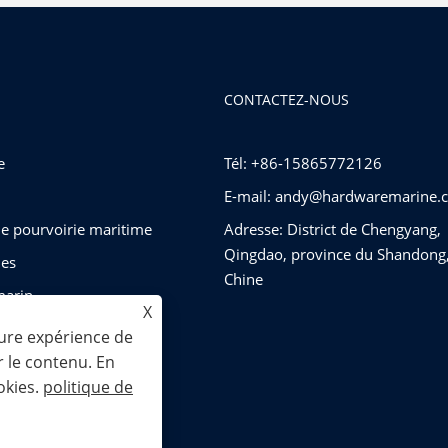
CONTACTEZ-NOUS
e
Tél: +86-15865772126
E-mail:
andy@hardwaremarine.
e pourvoirie maritime
Adresse: District de Chengyang,
Qingdao, province du Shandong
es
Chine
marin
X
gréement
eure expérience de
r le contenu. En
okies.
politique de
 Tous droits réservés.