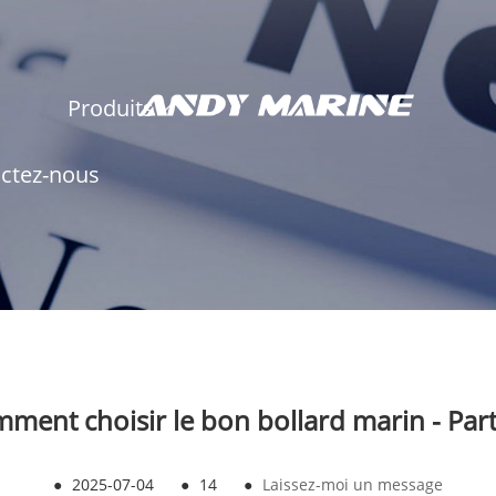
Produits
ctez-nous
ment choisir le bon bollard marin - Part
●
2025-07-04
●
14
●
Laissez-moi un message