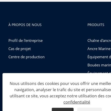
À PROPOS DE NOUS
PRODUITS
Profil de l'entreprise
Chaîne d'ancr
Cas de projet
Ancre Marine
Centre de production
Équipement d
Bouées marin
Équipement 
Matériel de 
Nous utilisons des cookies pour vous offrir une meill
navigation, analyser le trafic du site et personnalise
utilisant ce site, vous acceptez notre utilisation des co
Copyright © 2024 Shandong Power Industry and Trade Co., Ltd.
confidentialité