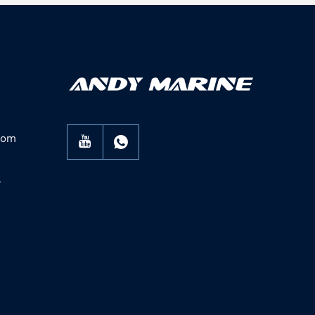
com
,