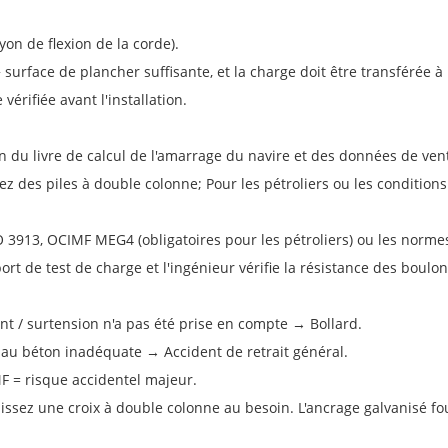
yon de flexion de la corde).
surface de plancher suffisante, et la charge doit être transférée à
vérifiée avant l'installation.
 du livre de calcul de l'amarrage du navire et des données de vent
sez des piles à double colonne; Pour les pétroliers ou les conditio
ISO 3913, OCIMF MEG4 (obligatoires pour les pétroliers) ou les norme
port de test de charge et l'ingénieur vérifie la résistance des boul
ent / surtension n'a pas été prise en compte → Bollard.
e au béton inadéquate → Accident de retrait général.
F = risque accidentel majeur.
issez une croix à double colonne au besoin. L'ancrage galvanisé fou